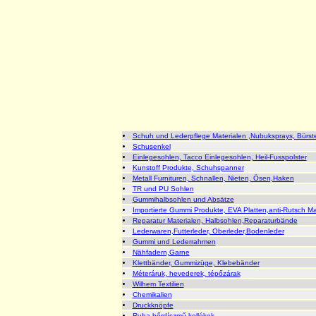
Schuh und Lederpflege Materialen ,Nubuksprays, Bürste
Schusenkel
Einlegesohlen, Tacco Einlegesohlen, Heil-Fusspolster
Kunstoff Produkte, Schuhspanner
Metall Furnituren, Schnallen, Nieten, Ösen,Haken
TR und PU Sohlen
Gummihalbsohlen und Absätze
Importierte Gummi Produkte, EVA Platten,anti-Rutsch Ma
Reparatur Materialen, Halbsohlen,Reparaturbände
Lederwaren,Futterleder, Oberleder,Bodenleder
Gummi und Lederrahmen
Nähfadern,Garne
Klettbänder, Gummizüge, Klebebänder
Méteráruk, hevederek, tépőzárak
Wilhem Textilien
Chemikalien
Druckknöpfe
Ruha-bőrdíszmű kellékek