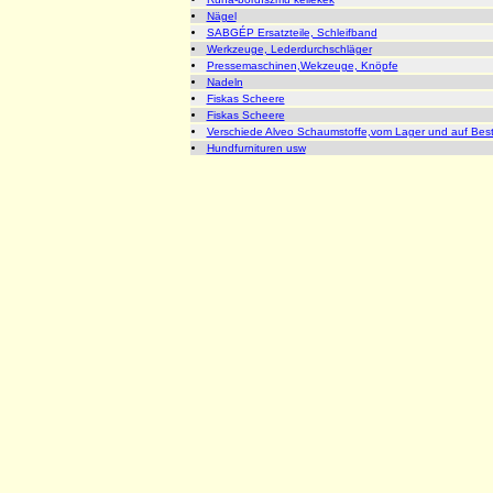
Nägel
SABGÉP Ersatzteile, Schleifband
Werkzeuge, Lederdurchschläger
Pressemaschinen,Wekzeuge, Knöpfe
Nadeln
Fiskas Scheere
Fiskas Scheere
Verschiede Alveo Schaumstoffe,vom Lager und auf Best
Hundfurnituren usw