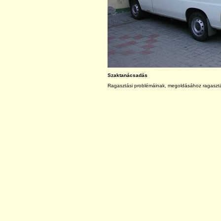
Szaktanácsadás
Ragasztási problémáinak, megoldásához ragasztá