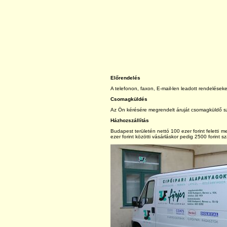
Előrendelés
A telefonon, faxon, E-mail-len leadott rendeléseke
Csomagküldés
Az Ön kérésére megrendelt áruját csomagküldő szol
Házhozszállítás
Budapest területén nettó 100 ezer forint feletti 
ezer forint közötti vásárláskor pedig 2500 forint sz