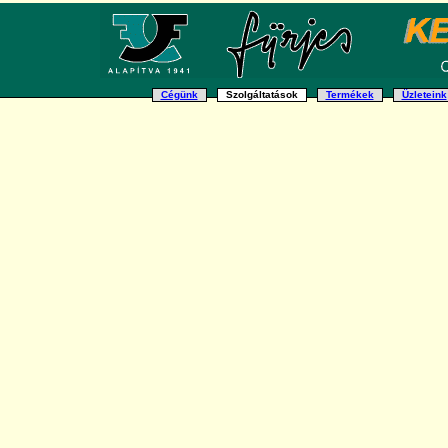
Cégünk
Szolgáltatások
Termékek
Üzleteink